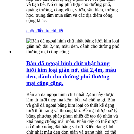
và bạn bè. Nó cũng phù hợp cho đường phố,
quảng trường, công viên, vườn, sân hiên, trường
học, trung tâm mua sắm và các địa điểm công
cộng khác.
cuộc điều tra
chi tiết
Bàn dã ngoại hình chữ nhật bằng
lưới kim loại giãn nở, dài 2,4m, màu
đen, dành cho đường phố thương
mại công cộng.
Bàn ăn dã ngoại hình chữ nhật 2,4m này được
làm từ lưới thép mạ kẽm, bền và chống gỉ. Bàn
và ghế dã ngoại bằng kim loại có thiết kế dạng
lưới thời trang và thoáng khí. Bề mặt được xử lý
bằng phương pháp phun nhiệt để tạo độ nhẵn và
khả năng chống mài mòn. Phần đáy có thể được
cố định xuống đất bằng vít nở. Kiểu dáng hình
chữ nhật màu đen đơn giản và trang nhã, có thể