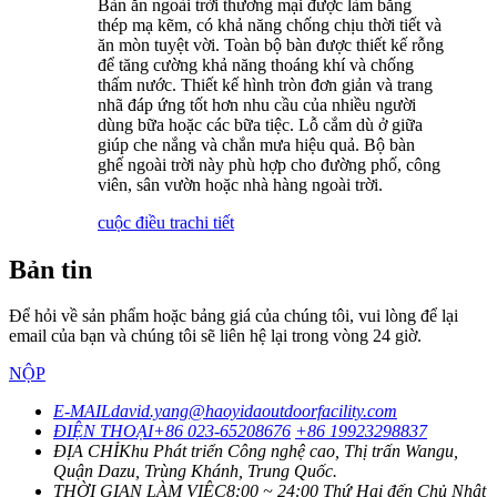
Bàn ăn ngoài trời thương mại được làm bằng
thép mạ kẽm, có khả năng chống chịu thời tiết và
ăn mòn tuyệt vời. Toàn bộ bàn được thiết kế rỗng
để tăng cường khả năng thoáng khí và chống
thấm nước. Thiết kế hình tròn đơn giản và trang
nhã đáp ứng tốt hơn nhu cầu của nhiều người
dùng bữa hoặc các bữa tiệc. Lỗ cắm dù ở giữa
giúp che nắng và chắn mưa hiệu quả. Bộ bàn
ghế ngoài trời này phù hợp cho đường phố, công
viên, sân vườn hoặc nhà hàng ngoài trời.
cuộc điều tra
chi tiết
Bản tin
Để hỏi về sản phẩm hoặc bảng giá của chúng tôi, vui lòng để lại
email của bạn và chúng tôi sẽ liên hệ lại trong vòng 24 giờ.
NỘP
E-MAIL
david.yang@haoyidaoutdoorfacility.com
ĐIỆN THOẠI
+86 023-65208676
+86 19923298837
ĐỊA CHỈ
Khu Phát triển Công nghệ cao, Thị trấn Wangu,
Quận Dazu, Trùng Khánh, Trung Quốc.
THỜI GIAN LÀM VIỆC
8:00 ~ 24:00 Thứ Hai đến Chủ Nhật