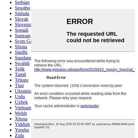
Serbian
Sesotho
Sinhala
Slovak
Slovenian
Somali
Samoan
Scots Gaelic
Shona
Sindhi
Sundanese
Swahili
Tajik
Tamil
Telugu
Thai
Ukrainian
Urdu
Uzbek
Vietnamese
Welsh
Xhosa
Yiddish
Yoruba
Zulu