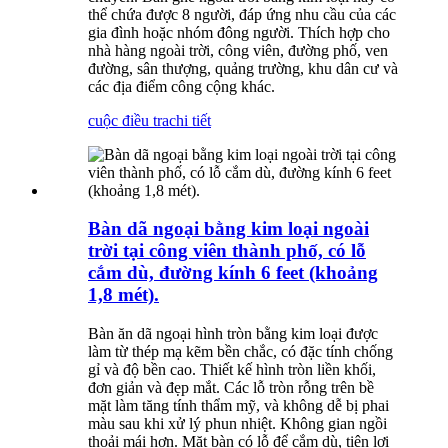
thể chứa được 8 người, đáp ứng nhu cầu của các
gia đình hoặc nhóm đông người. Thích hợp cho
nhà hàng ngoài trời, công viên, đường phố, ven
đường, sân thượng, quảng trường, khu dân cư và
các địa điểm công cộng khác.
cuộc điều tra
chi tiết
Bàn dã ngoại bằng kim loại ngoài
trời tại công viên thành phố, có lỗ
cắm dù, đường kính 6 feet (khoảng
1,8 mét).
Bàn ăn dã ngoại hình tròn bằng kim loại được
làm từ thép mạ kẽm bền chắc, có đặc tính chống
gỉ và độ bền cao. Thiết kế hình tròn liền khối,
đơn giản và đẹp mắt. Các lỗ tròn rỗng trên bề
mặt làm tăng tính thẩm mỹ, và không dễ bị phai
màu sau khi xử lý phun nhiệt. Không gian ngồi
thoải mái hơn. Mặt bàn có lỗ để cắm dù, tiện lợi