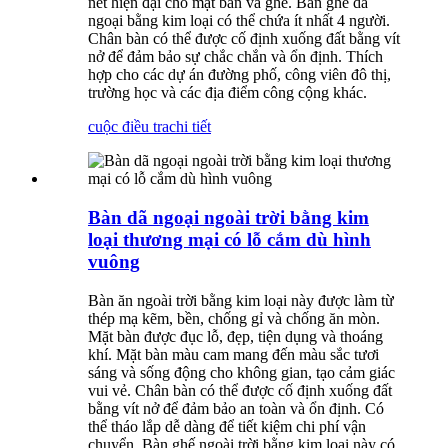
nét hiện đại cho mặt bàn và ghế. Bàn ghế dã
ngoại bằng kim loại có thể chứa ít nhất 4 người.
Chân bàn có thể được cố định xuống đất bằng vít
nở để đảm bảo sự chắc chắn và ổn định. Thích
hợp cho các dự án đường phố, công viên đô thị,
trường học và các địa điểm công cộng khác.
cuộc điều tra
chi tiết
Bàn dã ngoại ngoài trời bằng kim
loại thương mại có lỗ cắm dù hình
vuông
Bàn ăn ngoài trời bằng kim loại này được làm từ
thép mạ kẽm, bền, chống gỉ và chống ăn mòn.
Mặt bàn được đục lỗ, đẹp, tiện dụng và thoáng
khí. Mặt bàn màu cam mang đến màu sắc tươi
sáng và sống động cho không gian, tạo cảm giác
vui vẻ. Chân bàn có thể được cố định xuống đất
bằng vít nở để đảm bảo an toàn và ổn định. Có
thể tháo lắp dễ dàng để tiết kiệm chi phí vận
chuyển. Bàn ghế ngoài trời bằng kim loại này có