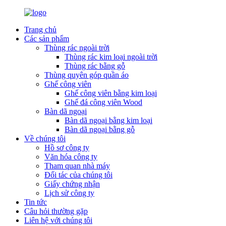
Trang chủ
Các sản phẩm
Thùng rác ngoài trời
Thùng rác kim loại ngoài trời
Thùng rác bằng gỗ
Thùng quyên góp quần áo
Ghế công viên
Ghế công viên bằng kim loại
Ghế đá công viên Wood
Bàn dã ngoại
Bàn dã ngoại bằng kim loại
Bàn dã ngoại bằng gỗ
Về chúng tôi
Hồ sơ công ty
Văn hóa công ty
Tham quan nhà máy
Đối tác của chúng tôi
Giấy chứng nhận
Lịch sử công ty
Tin tức
Câu hỏi thường gặp
Liên hệ với chúng tôi