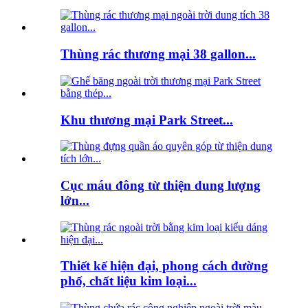
Thùng rác thương mại 38 gallon...
Khu thương mại Park Street...
Cục máu đông từ thiện dung lượng
lớn...
Thiết kế hiện đại, phong cách đường
phố, chất liệu kim loại...