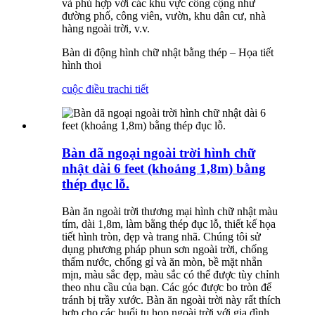
và phù hợp với các khu vực công cộng như
đường phố, công viên, vườn, khu dân cư, nhà
hàng ngoài trời, v.v.
Bàn di động hình chữ nhật bằng thép – Họa tiết
hình thoi
cuộc điều tra
chi tiết
Bàn dã ngoại ngoài trời hình chữ
nhật dài 6 feet (khoảng 1,8m) bằng
thép đục lỗ.
Bàn ăn ngoài trời thương mại hình chữ nhật màu
tím, dài 1,8m, làm bằng thép đục lỗ, thiết kế họa
tiết hình tròn, đẹp và trang nhã. Chúng tôi sử
dụng phương pháp phun sơn ngoài trời, chống
thấm nước, chống gỉ và ăn mòn, bề mặt nhẵn
mịn, màu sắc đẹp, màu sắc có thể được tùy chỉnh
theo nhu cầu của bạn. Các góc được bo tròn để
tránh bị trầy xước. Bàn ăn ngoài trời này rất thích
hợp cho các buổi tụ họp ngoài trời với gia đình