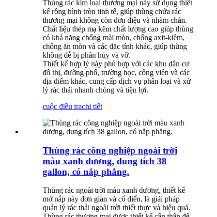
Thùng rác kim loại thương mại này sử dụng thiết
kế rỗng hình tròn tinh tế, giúp thùng chứa rác
thương mại không còn đơn điệu và nhàm chán.
Chất liệu thép mạ kẽm chất lượng cao giúp thùng
có khả năng chống mài mòn, chống axit-kiềm,
chống ăn mòn và các đặc tính khác, giúp thùng
không dễ bị phân hủy và vỡ.
Thiết kế hợp lý này phù hợp với các khu dân cư
đô thị, đường phố, trường học, công viên và các
địa điểm khác, cung cấp dịch vụ phân loại và xử
lý rác thải nhanh chóng và tiện lợi.
cuộc điều tra
chi tiết
Thùng rác công nghiệp ngoài trời
màu xanh dương, dung tích 38
gallon, có nắp phẳng.
Thùng rác ngoài trời màu xanh dương, thiết kế
mở nắp này đơn giản và cổ điển, là giải pháp
quản lý rác thải ngoài trời thiết thực và hiệu quả.
Thùng rác thương mại được thiết kế cẩn thận để