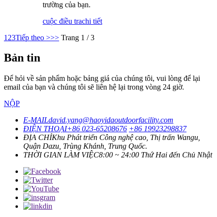
trường của bạn.
cuộc điều tra
chi tiết
1
2
3
Tiếp theo >
>>
Trang 1 / 3
Bản tin
Để hỏi về sản phẩm hoặc bảng giá của chúng tôi, vui lòng để lại
email của bạn và chúng tôi sẽ liên hệ lại trong vòng 24 giờ.
NỘP
E-MAIL
david.yang@haoyidaoutdoorfacility.com
ĐIỆN THOẠI
+86 023-65208676
+86 19923298837
ĐỊA CHỈ
Khu Phát triển Công nghệ cao, Thị trấn Wangu,
Quận Dazu, Trùng Khánh, Trung Quốc.
THỜI GIAN LÀM VIỆC
8:00 ~ 24:00 Thứ Hai đến Chủ Nhật