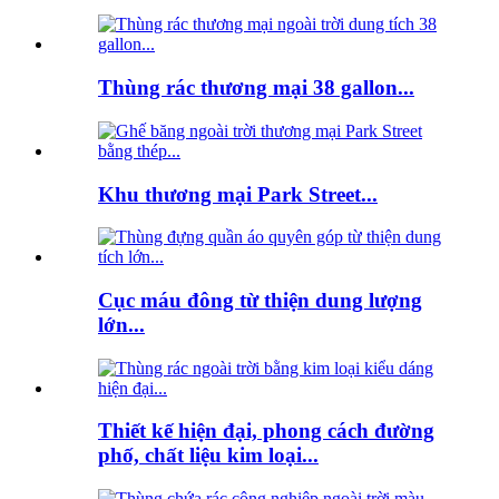
Thùng rác thương mại 38 gallon...
Khu thương mại Park Street...
Cục máu đông từ thiện dung lượng
lớn...
Thiết kế hiện đại, phong cách đường
phố, chất liệu kim loại...