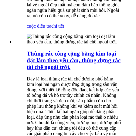
lại vẻ ngoài đẹp mắt mà còn đảm bảo thông gió,
ngăn ngừa hiệu quả sự phát sinh mùi hôi. Ngoài
ra, nó còn có thể xoay, dễ dàng đổ rác.
cuộc điều tra
chi tiết
Thùng rác công cộng bằng kim loại
đặt làm theo yêu cầu, thùng đựng rác
tái chế ngoài trời.
Đây là loại thùng rác tái chế đường phố bằng
kim loại hai ngăn được ứng dụng trong sân vận
động, với thiết kế rỗng độc đáo, kết hợp các yếu
tố bóng đá và hỗ trợ tùy chỉnh cá nhân. Không
chỉ thời trang và đẹp mắt, sản phẩm còn cho
phép lưu thông không khí và kiểm soát mùi hôi
hiệu quả. Thiết kế hai ngăn giúp dễ dàng phân
loại, đáp ứng nhu cầu phân loại rác thải ở nhiều
nơi. Cho dù là công viên, trường học, đường phố
hay khu dân cư, chúng tôi đều có thể cung cấp
các giải pháp đáng tin cậy cho việc bảo vệ môi