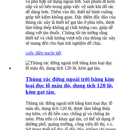
và phù hợp sử dụng ngoài trời. Sản phẩm đi kèm
nắp và xô bên trong giúp việc vệ sinh khi đổ rác
dễ dàng hơn. Thêm vào đó, thiết kế hình vuông
giúp tiết kiệm không gian. Đặc điểm độc đáo của
thùng rác này là thiết kế gạt tàn ở phía trên, được
làm bằng thép không gỉ chất lượng cao, giúp dễ
dàng vứt tàn thuốc. Chúng tôi tin tưởng rằng
thiết kế và chất lượng vượt trội của thùng rác này
sẽ mang đến cho bạn trải nghiệm dễ chịu.
cuộc điều tra
chi tiết
Thùng rác đứng ngoài trời bằng kim
loại đục lỗ màu đỏ, dung tích 120 lít,
kèm gạt tàn.
Thùng rác đứng ngoài trời bằng kim loại đục lỗ
màu đỏ, dung tích 120 lít, được làm bằng thép
mạ kẽm, có độ bền cao, chống gỉ và chống ăn
mòn. Phía trên có khay gạt tàn, có thể sử dụng ở
đường phố, quảng trường, công viên đô thị, v.v.
Sử dụng thiết kế đục lỗ độc đáo, không chỉ mang