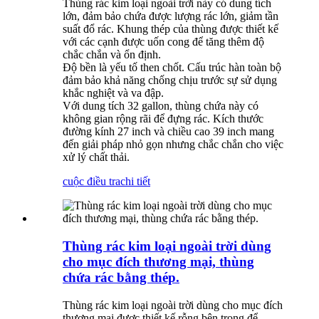
Thùng rác kim loại ngoài trời này có dung tích
lớn, đảm bảo chứa được lượng rác lớn, giảm tần
suất đổ rác. Khung thép của thùng được thiết kế
với các cạnh được uốn cong để tăng thêm độ
chắc chắn và ổn định.
Độ bền là yếu tố then chốt. Cấu trúc hàn toàn bộ
đảm bảo khả năng chống chịu trước sự sử dụng
khắc nghiệt và va đập.
Với dung tích 32 gallon, thùng chứa này có
không gian rộng rãi để đựng rác. Kích thước
đường kính 27 inch và chiều cao 39 inch mang
đến giải pháp nhỏ gọn nhưng chắc chắn cho việc
xử lý chất thải.
cuộc điều tra
chi tiết
Thùng rác kim loại ngoài trời dùng
cho mục đích thương mại, thùng
chứa rác bằng thép.
Thùng rác kim loại ngoài trời dùng cho mục đích
thương mại được thiết kế rỗng bên trong để