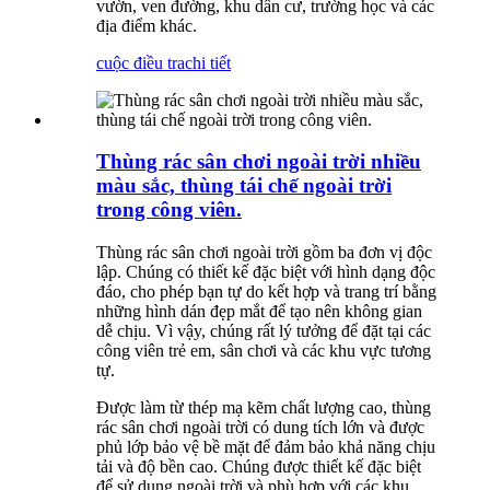
vườn, ven đường, khu dân cư, trường học và các
địa điểm khác.
cuộc điều tra
chi tiết
Thùng rác sân chơi ngoài trời nhiều
màu sắc, thùng tái chế ngoài trời
trong công viên.
Thùng rác sân chơi ngoài trời gồm ba đơn vị độc
lập. Chúng có thiết kế đặc biệt với hình dạng độc
đáo, cho phép bạn tự do kết hợp và trang trí bằng
những hình dán đẹp mắt để tạo nên không gian
dễ chịu. Vì vậy, chúng rất lý tưởng để đặt tại các
công viên trẻ em, sân chơi và các khu vực tương
tự.
Được làm từ thép mạ kẽm chất lượng cao, thùng
rác sân chơi ngoài trời có dung tích lớn và được
phủ lớp bảo vệ bề mặt để đảm bảo khả năng chịu
tải và độ bền cao. Chúng được thiết kế đặc biệt
để sử dụng ngoài trời và phù hợp với các khu