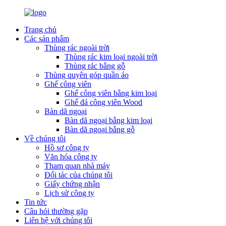
Trang chủ
Các sản phẩm
Thùng rác ngoài trời
Thùng rác kim loại ngoài trời
Thùng rác bằng gỗ
Thùng quyên góp quần áo
Ghế công viên
Ghế công viên bằng kim loại
Ghế đá công viên Wood
Bàn dã ngoại
Bàn dã ngoại bằng kim loại
Bàn dã ngoại bằng gỗ
Về chúng tôi
Hồ sơ công ty
Văn hóa công ty
Tham quan nhà máy
Đối tác của chúng tôi
Giấy chứng nhận
Lịch sử công ty
Tin tức
Câu hỏi thường gặp
Liên hệ với chúng tôi