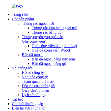
Trang chủ
Các sản phẩm
Thùng rác ngoài trời
Thùng rác kim loại ngoài trời
Thùng rác bằng gỗ
Thùng quyên góp quần áo
Ghế công viên
Ghế công viên bằng kim loại
Ghế đá công viên Wood
Bàn dã ngoại
Bàn dã ngoại bằng kim loại
Bàn dã ngoại bằng gỗ
Về chúng tôi
Hồ sơ công ty
Văn hóa công ty
Tham quan nhà máy
Đối tác của chúng tôi
Giấy chứng nhận
Lịch sử công ty
Tin tức
Câu hỏi thường gặp
Liên hệ với chúng tôi