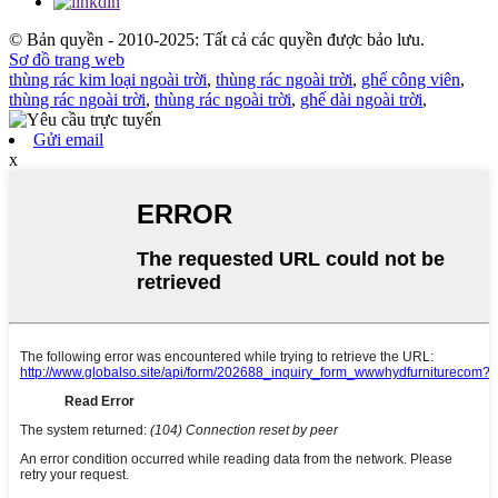
© Bản quyền - 2010-2025: Tất cả các quyền được bảo lưu.
Sơ đồ trang web
thùng rác kim loại ngoài trời
,
thùng rác ngoài trời
,
ghế công viên
,
thùng rác ngoài trời
,
thùng rác ngoài trời
,
ghế dài ngoài trời
,
Gửi email
x