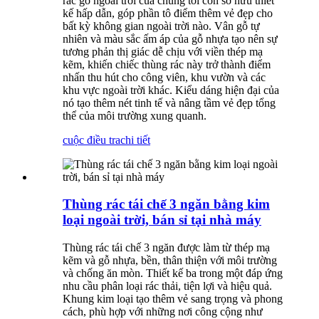
rác gỗ ngoài trời của chúng tôi còn sở hữu thiết
kế hấp dẫn, góp phần tô điểm thêm vẻ đẹp cho
bất kỳ không gian ngoài trời nào. Vân gỗ tự
nhiên và màu sắc ấm áp của gỗ nhựa tạo nên sự
tương phản thị giác dễ chịu với viền thép mạ
kẽm, khiến chiếc thùng rác này trở thành điểm
nhấn thu hút cho công viên, khu vườn và các
khu vực ngoài trời khác. Kiểu dáng hiện đại của
nó tạo thêm nét tinh tế và nâng tầm vẻ đẹp tổng
thể của môi trường xung quanh.
cuộc điều tra
chi tiết
Thùng rác tái chế 3 ngăn bằng kim
loại ngoài trời, bán sỉ tại nhà máy
Thùng rác tái chế 3 ngăn được làm từ thép mạ
kẽm và gỗ nhựa, bền, thân thiện với môi trường
và chống ăn mòn. Thiết kế ba trong một đáp ứng
nhu cầu phân loại rác thải, tiện lợi và hiệu quả.
Khung kim loại tạo thêm vẻ sang trọng và phong
cách, phù hợp với những nơi công cộng như