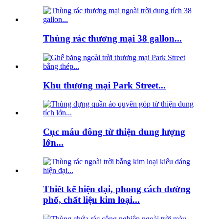
Thùng rác thương mại 38 gallon...
Khu thương mại Park Street...
Cục máu đông từ thiện dung lượng
lớn...
Thiết kế hiện đại, phong cách đường
phố, chất liệu kim loại...