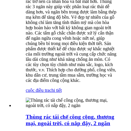
rác trở nên cá nhân hóa và bắt mắt hơn. Thùng
rác 3 ngăn này giúp việc phân loại rác thải dễ
dàng hơn, và ngăn bên trong được làm bằng thép
mạ kẽm để tăng độ bền. Vẻ đẹp tự nhiên của gỗ
không chỉ làm tăng tính thẩm mỹ mà còn hòa
hợp hoàn hảo với bất kỳ không gian ngoài trời
nào. Các tấm gỗ chắc chắn được xử lý cẩn thận
để ngăn ngừa cong vênh hoặc nứt nẻ, giúp
chúng bền bỉ trong mọi điều kiện thời tiết. Sản
phẩm được thiết kế để chịu được sự khắc nghiệt
của môi trường ngoài trời và cung cấp chức năng
lâu dài cũng như khả năng chống ăn mòn. Có
các tùy chọn tùy chỉnh như màu sắc, logo, kích
thước, v.v. Thích hợp cho đường phố, công viên,
khu dân cư, trung tâm mua sắm, trường học và
các địa điểm công cộng khác.
cuộc điều tra
chi tiết
Thùng rác tái chế công cộng, thương
mại, ngoài trời, có nắp đậy, 2 ngăn