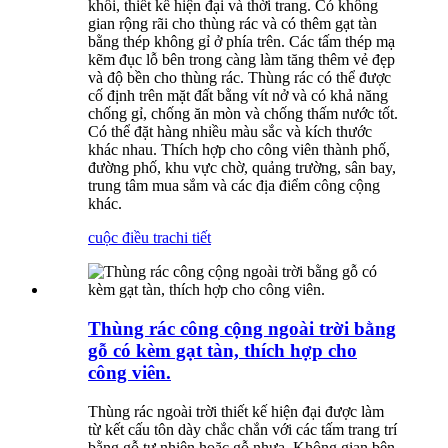
khối, thiết kế hiện đại và thời trang. Có không
gian rộng rãi cho thùng rác và có thêm gạt tàn
bằng thép không gỉ ở phía trên. Các tấm thép mạ
kẽm đục lỗ bên trong càng làm tăng thêm vẻ đẹp
và độ bền cho thùng rác. Thùng rác có thể được
cố định trên mặt đất bằng vít nở và có khả năng
chống gỉ, chống ăn mòn và chống thấm nước tốt.
Có thể đặt hàng nhiều màu sắc và kích thước
khác nhau. Thích hợp cho công viên thành phố,
đường phố, khu vực chờ, quảng trường, sân bay,
trung tâm mua sắm và các địa điểm công cộng
khác.
cuộc điều tra
chi tiết
Thùng rác công cộng ngoài trời bằng
gỗ có kèm gạt tàn, thích hợp cho
công viên.
Thùng rác ngoài trời thiết kế hiện đại được làm
từ kết cấu tôn dày chắc chắn với các tấm trang trí
bằng gỗ tự nhiên hoặc gỗ nhựa. Không gian bên