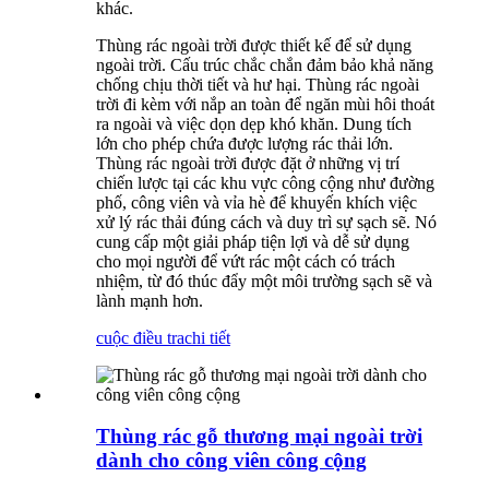
khác.
Thùng rác ngoài trời được thiết kế để sử dụng
ngoài trời. Cấu trúc chắc chắn đảm bảo khả năng
chống chịu thời tiết và hư hại. Thùng rác ngoài
trời đi kèm với nắp an toàn để ngăn mùi hôi thoát
ra ngoài và việc dọn dẹp khó khăn. Dung tích
lớn cho phép chứa được lượng rác thải lớn.
Thùng rác ngoài trời được đặt ở những vị trí
chiến lược tại các khu vực công cộng như đường
phố, công viên và vỉa hè để khuyến khích việc
xử lý rác thải đúng cách và duy trì sự sạch sẽ. Nó
cung cấp một giải pháp tiện lợi và dễ sử dụng
cho mọi người để vứt rác một cách có trách
nhiệm, từ đó thúc đẩy một môi trường sạch sẽ và
lành mạnh hơn.
cuộc điều tra
chi tiết
Thùng rác gỗ thương mại ngoài trời
dành cho công viên công cộng