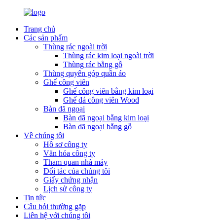
Trang chủ
Các sản phẩm
Thùng rác ngoài trời
Thùng rác kim loại ngoài trời
Thùng rác bằng gỗ
Thùng quyên góp quần áo
Ghế công viên
Ghế công viên bằng kim loại
Ghế đá công viên Wood
Bàn dã ngoại
Bàn dã ngoại bằng kim loại
Bàn dã ngoại bằng gỗ
Về chúng tôi
Hồ sơ công ty
Văn hóa công ty
Tham quan nhà máy
Đối tác của chúng tôi
Giấy chứng nhận
Lịch sử công ty
Tin tức
Câu hỏi thường gặp
Liên hệ với chúng tôi