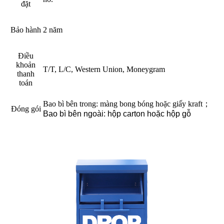
đặt
Bảo hành
2 năm
Điều
khoản
T/T, L/C, Western Union, Moneygram
thanh
toán
Bao bì bên trong: màng bong bóng hoặc giấy kraft
；
Đóng gói
Bao bì bên ngoài: hộp carton hoặc hộp gỗ