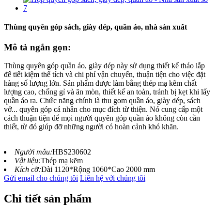
Thùng quyên góp sách, giày dép, quần áo, nhà sản xuất
Mô tả ngắn gọn:
Thùng quyên góp quần áo, giày dép này sử dụng thiết kế tháo lắp
để tiết kiệm thể tích và chi phí vận chuyển, thuận tiện cho việc đặt
hàng số lượng lớn. Sản phẩm được làm bằng thép mạ kẽm chất
lượng cao, chống gỉ và ăn mòn, thiết kế an toàn, tránh bị kẹt khi lấy
quần áo ra. Chức năng chính là thu gom quần áo, giày dép, sách
vở... quyên góp cá nhân cho mục đích từ thiện. Nó cung cấp một
cách thuận tiện để mọi người quyên góp quần áo không còn cần
thiết, từ đó giúp đỡ những người có hoàn cảnh khó khăn.
Người mẫu:
HBS230602
Vật liệu:
Thép mạ kẽm
Kích cỡ:
Dài 1120*Rộng 1060*Cao 2000 mm
Gửi email cho chúng tôi
Liên hệ với chúng tôi
Chi tiết sản phẩm