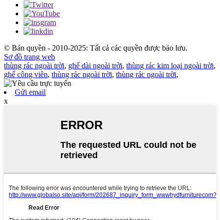
© Bản quyền - 2010-2025: Tất cả các quyền được bảo lưu.
Sơ đồ trang web
thùng rác ngoài trời
,
ghế dài ngoài trời
,
thùng rác kim loại ngoài trời
,
ghế công viên
,
thùng rác ngoài trời
,
thùng rác ngoài trời
,
Gửi email
x