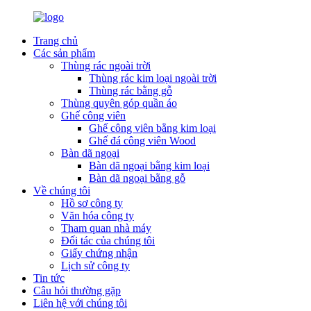
Trang chủ
Các sản phẩm
Thùng rác ngoài trời
Thùng rác kim loại ngoài trời
Thùng rác bằng gỗ
Thùng quyên góp quần áo
Ghế công viên
Ghế công viên bằng kim loại
Ghế đá công viên Wood
Bàn dã ngoại
Bàn dã ngoại bằng kim loại
Bàn dã ngoại bằng gỗ
Về chúng tôi
Hồ sơ công ty
Văn hóa công ty
Tham quan nhà máy
Đối tác của chúng tôi
Giấy chứng nhận
Lịch sử công ty
Tin tức
Câu hỏi thường gặp
Liên hệ với chúng tôi