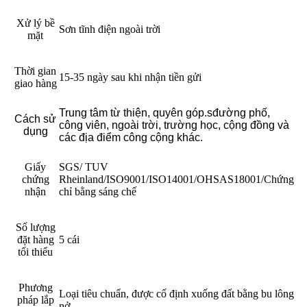
Xử lý bề
Sơn tĩnh điện ngoài trời
mặt
Thời gian
15-35 ngày sau khi nhận tiền gửi
giao hàng
Trung tâm từ thiện, quyên góp.
s
đường phố,
Cách sử
công viên, ngoài trời, trường học, cộng đồng và
dụng
các địa điểm công cộng khác
.
Giấy
SGS/ TUV
chứng
Rheinland/ISO9001/ISO14001/OHSAS18001/Chứng
nhận
chỉ bằng sáng chế
Số lượng
đặt hàng
5 cái
tối thiểu
Phương
Loại tiêu chuẩn, được cố định xuống đất bằng bu lông
pháp lắp
nở.