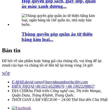
Hộp quyên góp sách, giày dép, quần
áo màu xanh dương...
Thùng quyên góp quần áo từ thiện
bằng kim loại...
Bản tin
Để hỏi về sản phẩm hoặc bảng giá của chúng tôi, vui lòng để lại
email của bạn và chúng tôi sẽ liên hệ lại trong vòng 24 giờ.
NỘP
E-MAIL
david.yang@haoyidaoutdoorfacility.com
ĐIỆN THOẠI
+86 023-65208676
+86 19923298837
ĐỊA CHỈ
Khu Phát triển Công nghệ cao, Thị trấn Wangu,
Quận Dazu, Trùng Khánh, Trung Quốc.
THỜI GIAN LÀM VIỆC
8:00 ~ 24:00 Thứ Hai đến Chủ Nhật