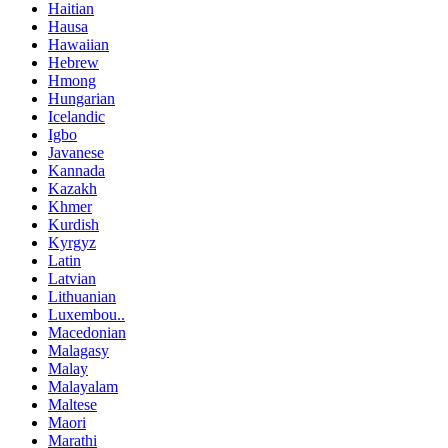
Haitian
Hausa
Hawaiian
Hebrew
Hmong
Hungarian
Icelandic
Igbo
Javanese
Kannada
Kazakh
Khmer
Kurdish
Kyrgyz
Latin
Latvian
Lithuanian
Luxembou..
Macedonian
Malagasy
Malay
Malayalam
Maltese
Maori
Marathi