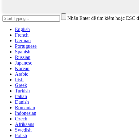
Nhấn Enter để tìm kiếm hoặc ESC đ
English
French
German
Portuguese
Spanish
Russian
Japanese
Korean
Arabic
Irish
Greek
Turkish
Italian
Danish
Romanian
Indonesian
Czech
Afrikaans
Swedish
Polish