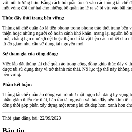
với môi trường hơn. Bằng cách bỏ quần áo cũ vào các thùng tái chế đ
một vòng đời thứ hai cho những bộ quần áo lẽ ra sẽ bị vứt vào bãi rác
Thúc đẩy thời trang bền vững:
Thùng tái chế quần áo là tiên phong trong phong trào thời trang bền
thiện hoặc những người có hoàn cảnh khó khăn, mang lại nguồn hỗ t
mới, chẳng hạn như sợi dệt hoặc thậm chí là vật liệu cách nhiệt cho 
từ đó giảm nhu cầu sử dụng tài nguyên mới.
Sự tham gia của cộng đồng:
Việc lắp đặt thùng tái chế quần áo trong cộng đồng giúp thúc đẩy ý th
được tái sử dụng thay vì trở thành rác thải. Nỗ lực tập thể này khô
bền vững.
Phần kết luận:
Thùng tái chế quần áo đóng vai trò như một ngọn hải đăng hy vọng tr
phần giảm thiểu rác thải, bảo tồn tài nguyên và thúc đẩy nền kinh tế
đồng thời góp phần xây dựng một tương lai tốt đẹp hơn, xanh hơn cho
Thời gian đăng bài: 22/09/2023
Bản tin