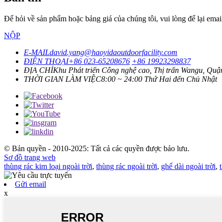
Để hỏi về sản phẩm hoặc bảng giá của chúng tôi, vui lòng để lại email
NỘP
E-MAIL
david.yang@haoyidaoutdoorfacility.com
ĐIỆN THOẠI
+86 023-65208676
+86 19923298837
ĐỊA CHỈ
Khu Phát triển Công nghệ cao, Thị trấn Wangu, Qu
THỜI GIAN LÀM VIỆC
8:00 ~ 24:00 Thứ Hai đến Chủ Nhật
© Bản quyền - 2010-2025: Tất cả các quyền được bảo lưu.
Sơ đồ trang web
thùng rác kim loại ngoài trời
,
thùng rác ngoài trời
,
ghế dài ngoài trời
,
Gửi email
x