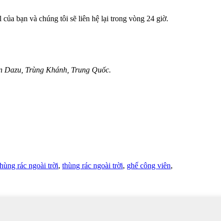
 của bạn và chúng tôi sẽ liên hệ lại trong vòng 24 giờ.
ận Dazu, Trùng Khánh, Trung Quốc.
thùng rác ngoài trời
,
thùng rác ngoài trời
,
ghế công viên
,