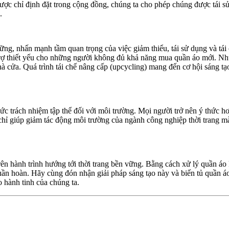
ược chỉ định đặt trong cộng đồng, chúng ta cho phép chúng được tái sử
.
 vững, nhấn mạnh tầm quan trọng của việc giảm thiểu, tái sử dụng và t
rợ thiết yếu cho những người không đủ khả năng mua quần áo mới. Nhữ
nhà cửa. Quá trình tái chế nâng cấp (upcycling) mang đến cơ hội sáng 
ức trách nhiệm tập thể đối với môi trường. Mọi người trở nên ý thức hơ
ng chỉ giúp giảm tác động môi trường của ngành công nghiệp thời tran
ên hành trình hướng tới thời trang bền vững. Bằng cách xử lý quần áo
 tuần hoàn. Hãy cùng đón nhận giải pháp sáng tạo này và biến tủ quần áo
 hành tinh của chúng ta.