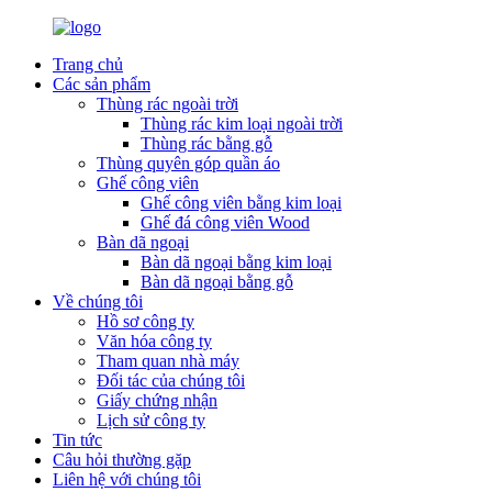
Trang chủ
Các sản phẩm
Thùng rác ngoài trời
Thùng rác kim loại ngoài trời
Thùng rác bằng gỗ
Thùng quyên góp quần áo
Ghế công viên
Ghế công viên bằng kim loại
Ghế đá công viên Wood
Bàn dã ngoại
Bàn dã ngoại bằng kim loại
Bàn dã ngoại bằng gỗ
Về chúng tôi
Hồ sơ công ty
Văn hóa công ty
Tham quan nhà máy
Đối tác của chúng tôi
Giấy chứng nhận
Lịch sử công ty
Tin tức
Câu hỏi thường gặp
Liên hệ với chúng tôi