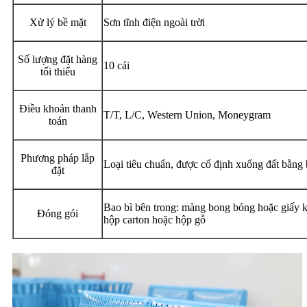
Xử lý bề mặt
Sơn tĩnh điện ngoài trời
Số lượng đặt hàng
10 cái
tối thiểu
Điều khoản thanh
T/T, L/C, Western Union, Moneygram
toán
Phương pháp lắp
Loại tiêu chuẩn, được cố định xuống đất bằng 
đặt
Bao bì bên trong: màng bong bóng hoặc giấy kr
Đóng gói
hộp carton hoặc hộp gỗ