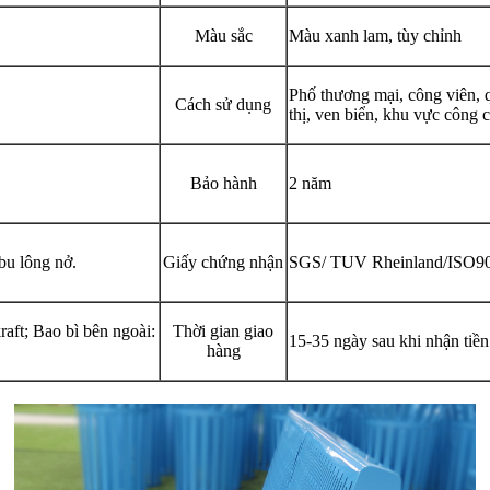
Màu sắc
Màu xanh lam, tùy chỉnh
Phố thương mại, công viên, q
Cách sử dụng
thị, ven biển, khu vực công c
Bảo hành
2 năm
bu lông nở.
Giấy chứng nhận
SGS/ TUV Rheinland/ISO90
aft; Bao bì bên ngoài:
Thời gian giao
15-35 ngày sau khi nhận tiền
hàng