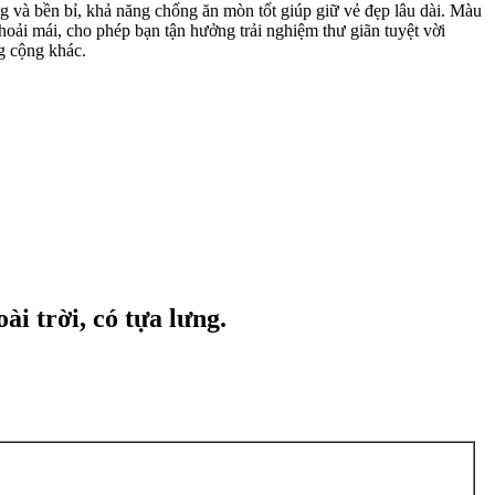
g và bền bỉ, khả năng chống ăn mòn tốt giúp giữ vẻ đẹp lâu dài. Màu
thoải mái, cho phép bạn tận hưởng trải nghiệm thư giãn tuyệt vời
ng cộng khác.
i trời, có tựa lưng.