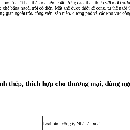
làm từ chất liệu thép mạ kẽm chất lượng cao, thân thiện với môi trườn
c ghế băng ngoài trời cổ điển. Mặt ghế được thiết kế cong, tư thế ngồi 
ông gian ngoài trời, công viên, sân hiên, đường phố và các khu vực cô
h thép, thích hợp cho thương mại, dùng ngoà
Loại hình công ty
Nhà sản xuất