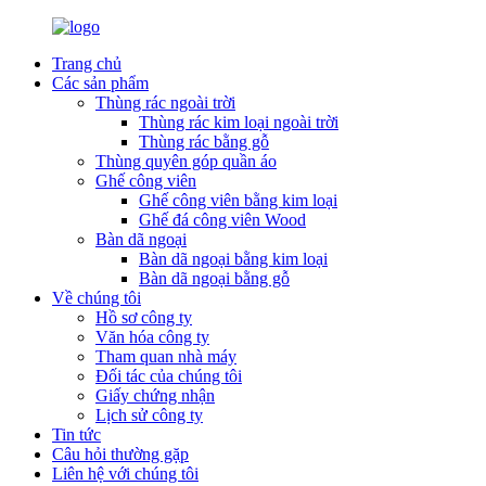
Trang chủ
Các sản phẩm
Thùng rác ngoài trời
Thùng rác kim loại ngoài trời
Thùng rác bằng gỗ
Thùng quyên góp quần áo
Ghế công viên
Ghế công viên bằng kim loại
Ghế đá công viên Wood
Bàn dã ngoại
Bàn dã ngoại bằng kim loại
Bàn dã ngoại bằng gỗ
Về chúng tôi
Hồ sơ công ty
Văn hóa công ty
Tham quan nhà máy
Đối tác của chúng tôi
Giấy chứng nhận
Lịch sử công ty
Tin tức
Câu hỏi thường gặp
Liên hệ với chúng tôi